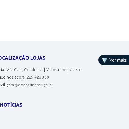
OCALIZAÇÃO LOJAS
ia | V.N. Gaia | Gondomar | Matosinhos | Aveiro
gue-nos agora:
229 428 360
ail:
geral@ortopediaportugal.pt
NOTÍCIAS