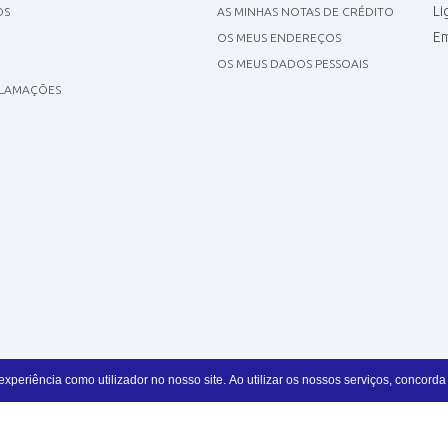
Li
OS
AS MINHAS NOTAS DE CRÉDITO
Em
OS MEUS ENDEREÇOS
OS MEUS DADOS PESSOAIS
CLAMAÇÕES
periência como utilizador no nosso site. Ao utilizar os nossos serviços, concorda