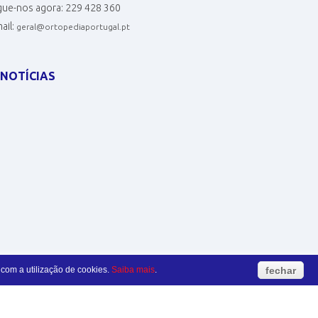
gue-nos agora:
229 428 360
ail:
geral@ortopediaportugal.pt
NOTÍCIAS
 com a utilização de cookies.
Saiba mais
.
fechar